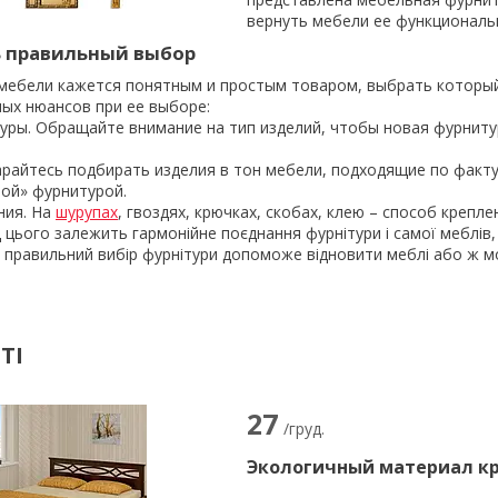
вернуть мебели ее функциональ
ь правильный выбор
мебели кажется понятным и простым товаром, выбрать который
ых нюансов при ее выборе:
ры. Обращайте внимание на тип изделий, чтобы новая фурниту
райтесь подбирать изделия в тон мебели, подходящие по факту
ной» фурнитурой.
ния. На
шурупах
, гвоздях, крючках, скобах, клею – способ крепл
д цього залежить гармонійне поєднання фурнітури і самої меблів,
 правильний вибір фурнітури допоможе відновити меблі або ж мо
ТІ
27
/груд.
Экологичный материал кро