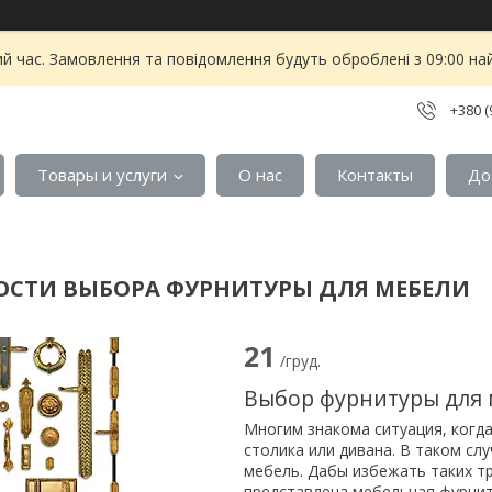
ий час. Замовлення та повідомлення будуть оброблені з 09:00 на
+380 (
Товары и услуги
О нас
Контакты
До
ОСТИ ВЫБОРА ФУРНИТУРЫ ДЛЯ МЕБЕЛИ
21
/груд.
Выбор фурнитуры для 
Многим знакома ситуация, когда
столика или дивана. В таком сл
мебель. Дабы избежать таких т
представлена мебельная фурнит