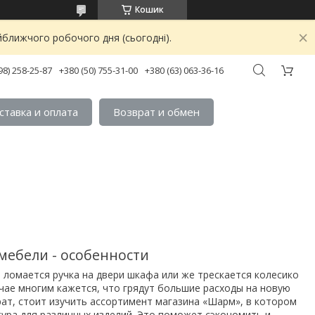
Кошик
йближчого робочого дня (сьогодні).
98) 258-25-87
+380 (50) 755-31-00
+380 (63) 063-36-16
ставка и оплата
Возврат и обмен
мебели - особенности
 ломается ручка на двери шкафа или же трескается колесико
учае многим кажется, что грядут большие расходы на новую
рат, стоит изучить ассортимент магазина «Шарм», в котором
ура для различных изделий. Это поможет сэкономить и