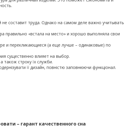
ность.
 не составит труда. Однако на самом деле важно учитывать
ра правильно «встала на место» и хорошо выполняла свои
ре и перекликающиеся (а еще лучше – одинаковые) по
ения существенно влияет на выбор.
 а також строку їх служби.
дернізувати її дизайн, повністю заповнюючи функціонал.
вати – гарант качественного сна