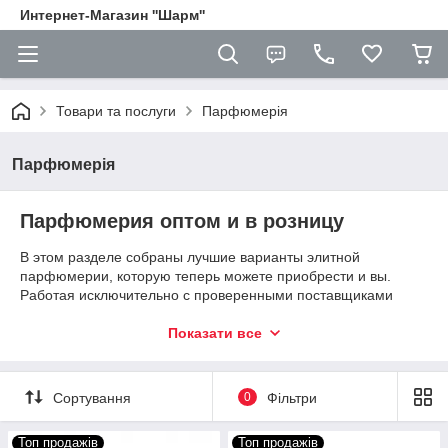
Интернет-Магазин ''Шарм''
Товари та послуги
Парфюмерія
Парфюмерія
Парфюмерия оптом и в розницу
В этом разделе собраны лучшие варианты элитной
парфюмерии, которую теперь можете приобрести и вы.
Работая исключительно с проверенными поставщиками
продукции, мы можем гарантировать подлинность каждого
товара, а также его высокое качество. Среди прочих товаров
Показати все
интернет-магазин «Шарм» может представить парфюмерию
от таких всемирно известных брендов:
• Gucci.
Сортування
0
Фільтри
• Raco Rabanne.
• Versace.
Топ продажів
Топ продажів
• Ive Sent Loran и множества других, не менее известных