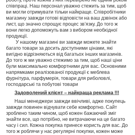
співпраці. Наш персонал уважно стежить за тим, щоб
ви могли отримувати тільки найкраще. Співробітники
магазину завжди готові відповісти на ваш дзвінок або
лист, що значно спрощує процес зв'язку. До того ж
вони легко допоможуть вам з вибором необхідної
продукції.
У нашому магазині ви завжди можете знайти
багато товари за досить доступними цінами, які
вигідно відрізняються від багатьох інших магазинів.
До того ж ми уважно стежимо за тим, щоб наші ціни
були максимально комфортними для вас. Основними
напрямками реалізованої продукції є меблева
фурнітура, парфумерія, товари для риболовлі,
господарські та побутові товари
Задоволений клієнт – найкраща реклама !!!
Наші менеджери завжди ввічливі, адже покупець
завжди повинен відчувати себе комфортно. Сайт
зроблено таким чином, щоб кожен бажаючий зміг
знайти все, що потрібно, не витрачаючи на це багато
часу і сил. Кожна покупка принесе користь для вас. До
того ж роблячи у нас регулярні покупки, кожен може