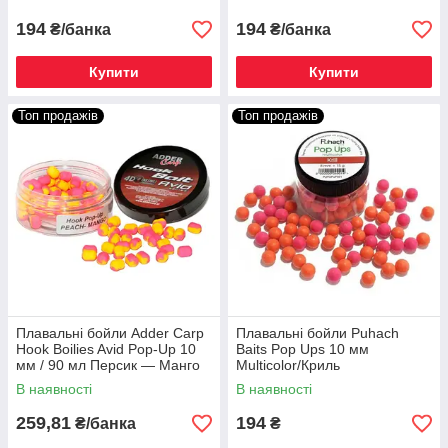
194
194
₴/банка
₴/банка
Купити
Купити
Топ продажів
Топ продажів
Плавальні бойли Adder Carp
Плавальні бойли Puhach
Hook Boilies Avid Pop-Up 10
Baits Pop Ups 10 мм
мм / 90 мл Персик — Манго
Multicolor/Криль
В наявності
В наявності
259,81
194
₴/банка
₴