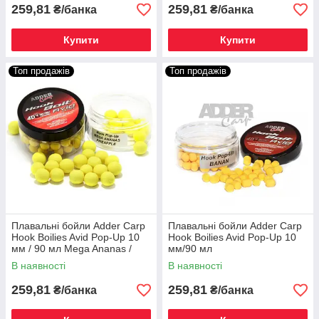
259,81
259,81
₴/банка
₴/банка
Купити
Купити
Топ продажів
Топ продажів
Плавальні бойли Adder Carp
Плавальні бойли Adder Carp
Hook Boilies Avid Pop-Up 10
Hook Boilies Avid Pop-Up 10
мм / 90 мл Mega Ananas /
мм/90 мл
Мега Ананас
В наявності
В наявності
259,81
259,81
₴/банка
₴/банка