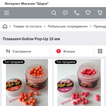
Интернет-Магазин ''Шарм''
Товари та послуги
Рибальське спорядження
Принади
Плаваючі бойли Pop-Up 10 мм
Сортування
0
Фільтри
Топ продажів
Топ продажів