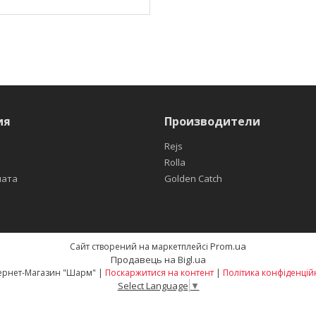
ия
Производители
Rejs
Rolla
лата
Golden Catch
Prom.ua
Сайт створений на маркетплейсі
Продавець на Bigl.ua
Интернет-Магазин "Шарм" |
Поскаржитися на контент
|
Політика конфіденцій
Select Language
▼