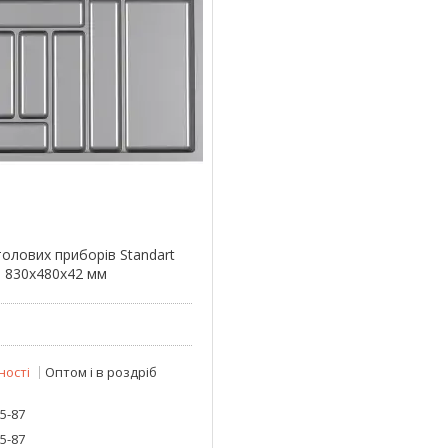
толових приборів Standart
й 830x480x42 мм
ності
Оптом і в роздріб
25-87
25-87