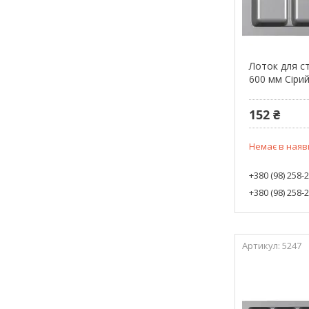
Лоток для с
600 мм Сіри
152 ₴
Немає в наяв
+380 (98) 258-
+380 (98) 258-
5247