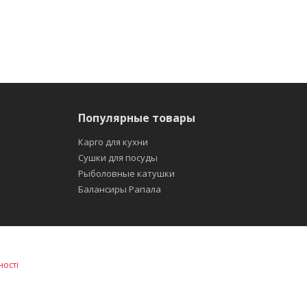
Популярные товары
Карго для кухни
Сушки для посуды
Рыболовные катушки
Балансиры Рапала
ності