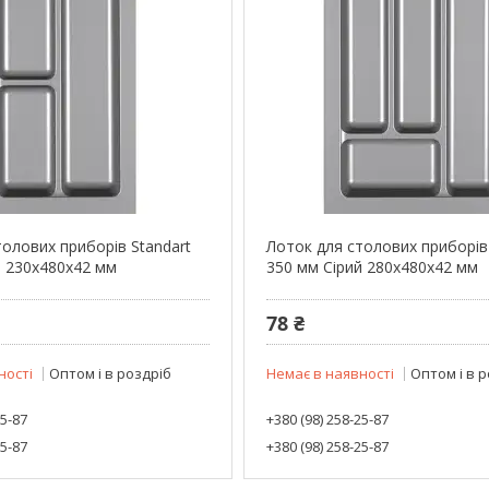
толових приборів Standart
Лоток для столових приборів
й 230x480x42 мм
350 мм Сірий 280x480x42 мм
78 ₴
ності
Оптом і в роздріб
Немає в наявності
Оптом і в 
25-87
+380 (98) 258-25-87
25-87
+380 (98) 258-25-87