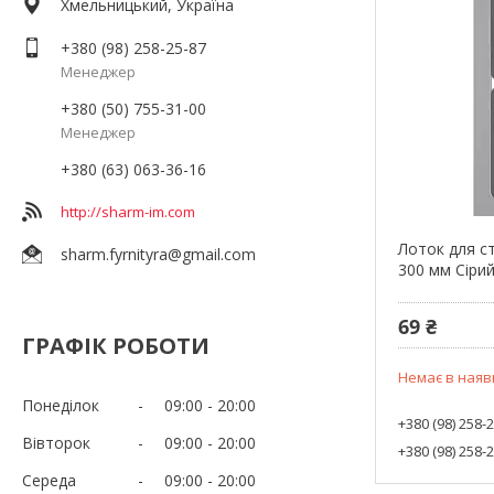
Хмельницький, Україна
+380 (98) 258-25-87
Менеджер
+380 (50) 755-31-00
Менеджер
+380 (63) 063-36-16
http://sharm-im.com
Лоток для с
sharm.fyrnityra@gmail.com
300 мм Сіри
69 ₴
ГРАФІК РОБОТИ
Немає в наяв
Понеділок
09:00
20:00
+380 (98) 258-
Вівторок
09:00
20:00
+380 (98) 258-
Середа
09:00
20:00