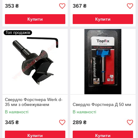
353
367
₴
₴
Купити
Купити
Топ продажів
Свердло Форстнера Werk d-
35 мм з обмежувачем
Свердло Форстнера Д 50 мм
В наявності
В наявності
345
289
₴
₴
Купити
Купити