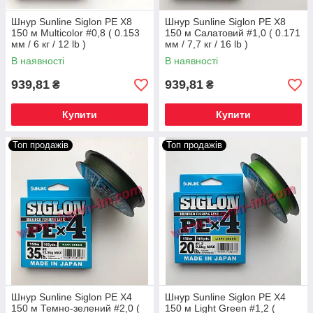
Шнур Sunline Siglon PE X8
Шнур Sunline Siglon PE X8
150 м Multicolor #0,8 ( 0.153
150 м Салатовий #1,0 ( 0.171
мм / 6 кг / 12 lb )
мм / 7,7 кг / 16 lb )
В наявності
В наявності
939,81
939,81
₴
₴
Купити
Купити
Топ продажів
Топ продажів
Шнур Sunline Siglon PE X4
Шнур Sunline Siglon PE X4
150 м Темно-зелений #2,0 (
150 м Light Green #1,2 (