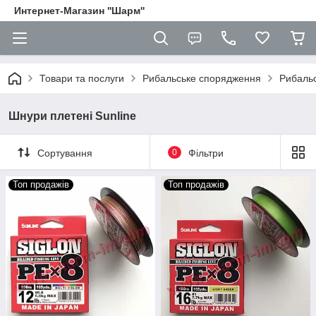
Интернет-Магазин ''Шарм''
Товари та послуги
Рибальське спорядження
Рибальс
Шнури плетені Sunline
Сортування
0
Фільтри
Топ продажів
Топ продажів