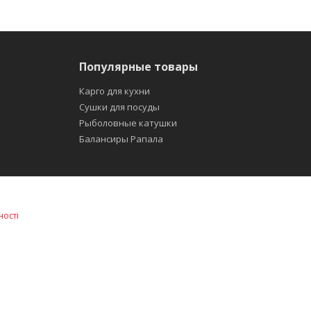
Популярные товары
Карго для кухни
Сушки для посуды
Рыболовные катушки
Балансиры Рапала
ності