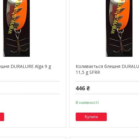
шня DURALURE Alga 9 g
Коливається блешня DURALU
11,5 g SFRR
446 ₴
В наявності
Купити