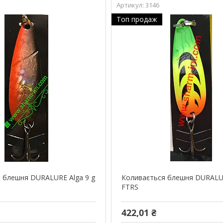
3146
Топ продаж
 блешня DURALURE Alga 9 g
Коливається блешня DURALUR
FTRS
422,01 ₴