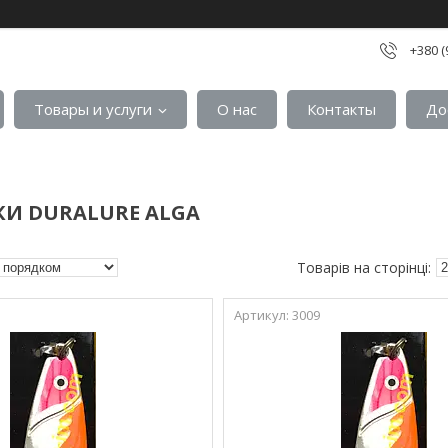
+380 (
Товары и услуги
О нас
Контакты
До
И DURALURE ALGA
3009