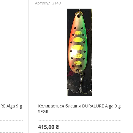
3148
E Alga 9 g
Коливається блешня DURALURE Alga 9 g
SFGR
415,60 ₴