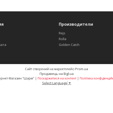
ия
Производители
Rejs
Rolla
лата
Golden Catch
Prom.ua
Сайт створений на маркетплейсі
Продавець на Bigl.ua
Интернет-Магазин "Шарм" |
Поскаржитися на контент
|
Політика конфіденцій
Select Language
▼