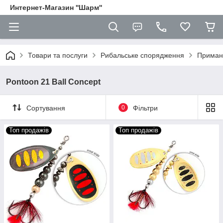
Интернет-Магазин ''Шарм''
Товари та послуги
Рибальське спорядження
Приман
Pontoon 21 Ball Concept
Сортування
0
Фільтри
Топ продажів
Топ продажів