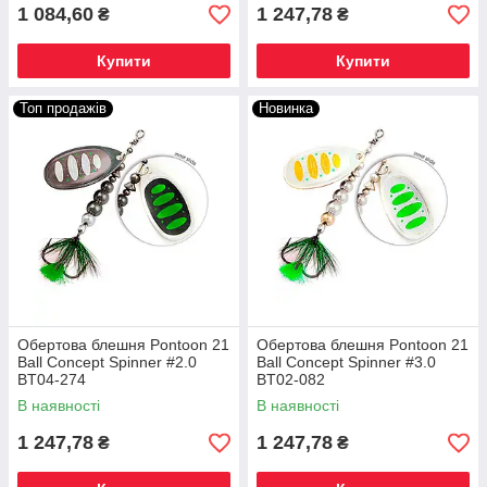
1 084,60
1 247,78
₴
₴
Купити
Купити
Топ продажів
Новинка
Обертова блешня Pontoon 21
Обертова блешня Pontoon 21
Ball Concept Spinner #2.0
Ball Concept Spinner #3.0
BT04-274
BT02-082
В наявності
В наявності
1 247,78
1 247,78
₴
₴