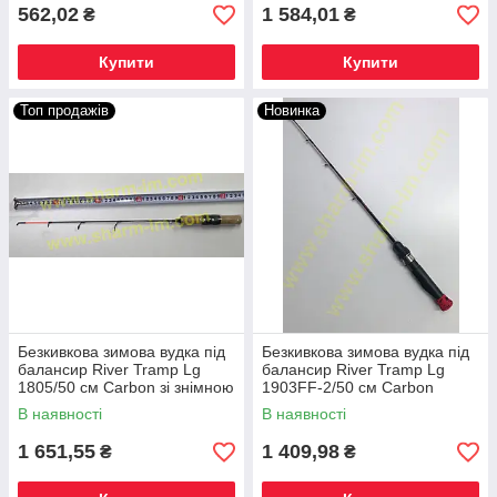
562,02
1 584,01
₴
₴
Купити
Купити
Топ продажів
Новинка
Безкивкова зимова вудка під
Безкивкова зимова вудка під
балансир River Tramp Lg
балансир River Tramp Lg
1805/50 см Carbon зі знімною
1903FF-2/50 см Carbon
ручкою
Жорсткий кінчик
В наявності
В наявності
1 651,55
1 409,98
₴
₴