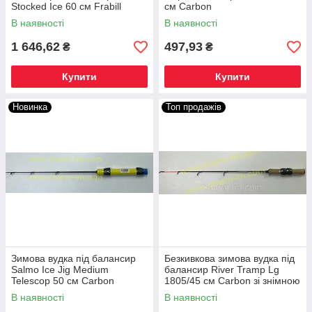
Stocked Ice 60 см Frabill
см Carbon
Carbon
В наявності
В наявності
1 646,62
497,93
₴
₴
Купити
Купити
Новинка
Топ продажів
Зимова вудка під балансир
Безкивкова зимова вудка під
Salmo Ice Jig Medium
балансир River Tramp Lg
Telescop 50 см Carbon
1805/45 см Carbon зі знімною
ручкою
В наявності
В наявності