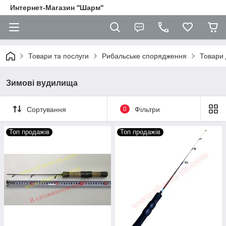
Интернет-Магазин ''Шарм''
Товари та послуги
Рибальське спорядження
Товари 
Зимові вудилища
Сортування
0
Фільтри
Топ продажів
Топ продажів