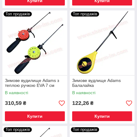
Купити
Купити
Топ продажів
Топ продажів
Зимове вудилище Adams з
Зимове вудлище Adams
теплою ручкою EVA 7 см
Балалайка
В наявності
В наявності
310,59
122,26
₴
₴
Купити
Купити
Топ продажів
Топ продажів