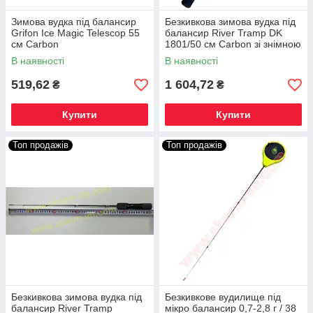
Зимова вудка під балансир
Безкивкова зимова вудка під
Grifon Ice Magic Telescop 55
балансир River Tramp DK
см Carbon
1801/50 см Carbon зі знімною
ручкою
В наявності
В наявності
519,62
1 604,72
₴
₴
Купити
Купити
Топ продажів
Топ продажів
Безкивкова зимова вудка під
Безкивкове вудилище під
балансир River Tramp
мікро балансир 0,7-2,8 г / 38