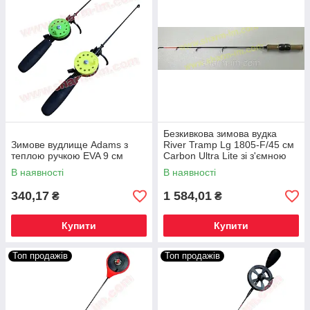
Безкивкова зимова вудка
Зимове вудлище Adams з
River Tramp Lg 1805-F/45 см
теплою ручкою EVA 9 см
Carbon Ultra Lite зі з'ємною
ручкою
В наявності
В наявності
340,17
1 584,01
₴
₴
Купити
Купити
Топ продажів
Топ продажів