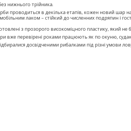
ез нижнього трійника.
рби проводиться в декілька етапів, кожен новий шар н
мобільним лаком – стійкий до численних подряпин і гост
отовлені з прозорого високоміцного пластику, який не б
ири вже перевірені роками працюють як по окуню, судаку
підбиралися досвідченими рибалками під різні умови лов