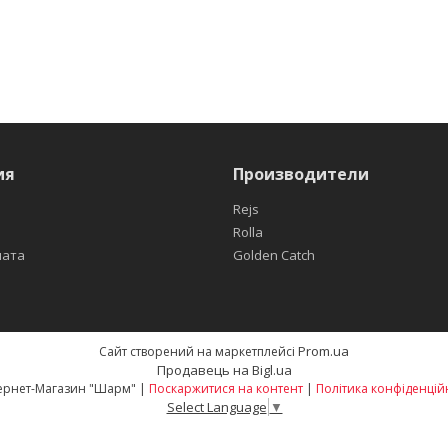
ия
Производители
Rejs
Rolla
лата
Golden Catch
Prom.ua
Сайт створений на маркетплейсі
Продавець на Bigl.ua
Интернет-Магазин "Шарм" |
Поскаржитися на контент
|
Політика конфіденцій
Select Language
▼