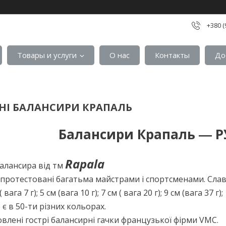
+380 (
Товары и услуги
О нас
Контакты
До
НІ БАЛАНСИРИ КРАПАЛЬ
Балансири Крапаль ― Р
Rapala
балансира від тм
 протестовані багатьма майстрами і спортсменами. Слава
 вага 7 г); 5 см (вага 10 г); 7 см ( вага 20 г); 9 см (вага 37 г);
є в 50-ти різних кольорах.
овлені гострі балансирні гачки французької фірми VMC.