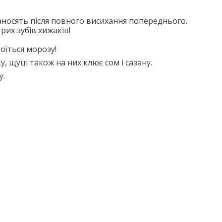
аносять після повного висихання попереднього.
рих зубів хижаків!
оїться морозу!
, щуці також на них клює сом і сазану.
у.