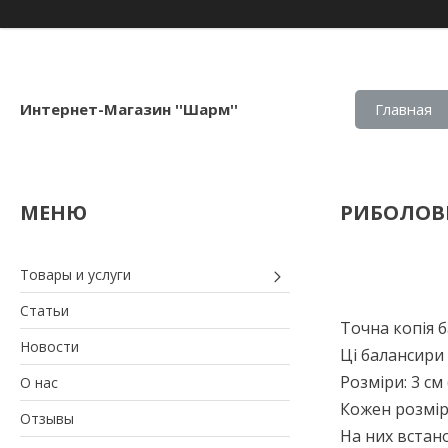
Интернет-Магазин ''Шарм''
Главная
РИБОЛОВ
Товары и услуги
Статьи
Точна копія 
Новости
Ці балансири
Розміри: 3 см (
О нас
Кожен розмір 
Отзывы
На них встан