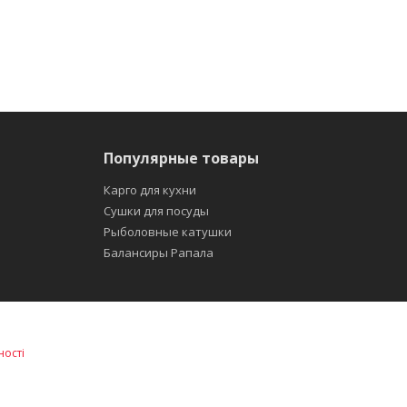
Популярные товары
Карго для кухни
Сушки для посуды
Рыболовные катушки
Балансиры Рапала
ності