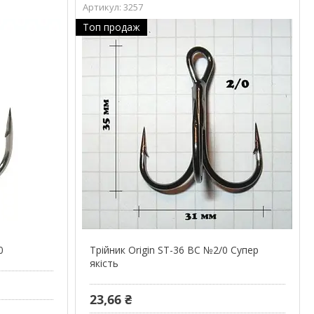
3257
Топ продаж
0
Трійник Origin ST-36 BC №2/0 Супер
якість
23,66 ₴