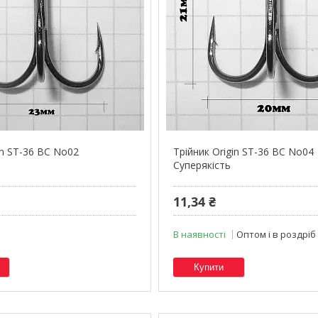
in ST-36 BC No02
Трійник Origin ST-36 BC No04
Суперякість
11,34 ₴
В наявності
Оптом і в роздріб
Купити