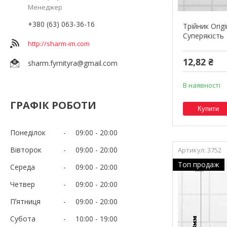
Менеджер
+380 (63) 063-36-16
Трійник Orig
Суперякість
http://sharm-im.com
12,82 ₴
sharm.fyrnityra@gmail.com
В наявності
ГРАФІК РОБОТИ
Купити
Понеділок
09:00
20:00
Вівторок
09:00
20:00
3752
Топ продаж
Середа
09:00
20:00
Четвер
09:00
20:00
Пʼятниця
09:00
20:00
Субота
10:00
19:00