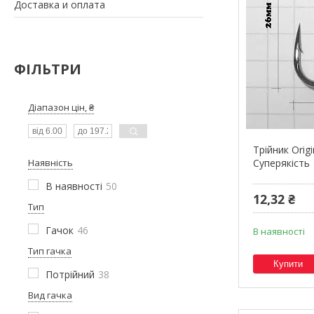
Доставка и оплата
ФІЛЬТРИ
Діапазон цін, ₴
Трійник Orig
Наявність
Суперякість
В наявності
50
12,32 ₴
Тип
Гачок
46
В наявності
Тип гачка
Купити
Потрійний
38
Вид гачка