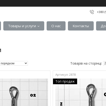
+380 (
Товары и услуги
О нас
Контакты
До
И
2878
Топ продаж