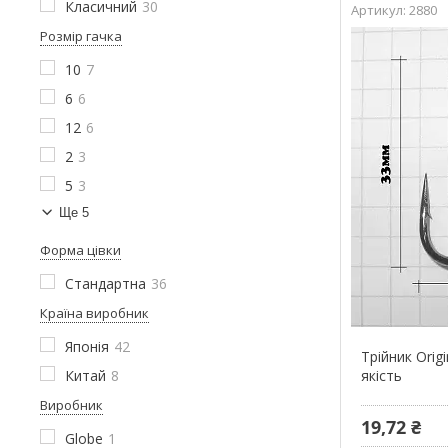
Класичний
30
2880
Розмір гачка
10
7
6
6
12
6
2
3
5
3
Ще 5
Форма цівки
Стандартна
36
Країна виробник
Японія
42
Трійник Orig
Китай
8
якість
Виробник
19,72 ₴
Globe
1