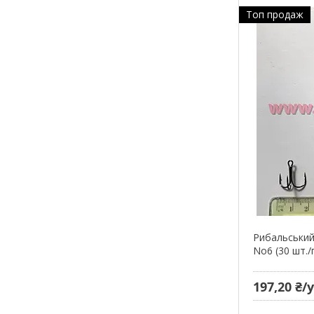
Топ продаж
Рибальський
No6 (30 шт./
197,20 ₴