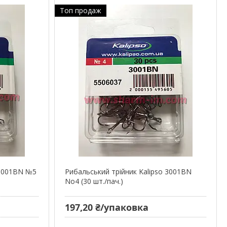
Топ продаж
 3001BN №5
Рибальський трійник Kalipso 3001BN
No4 (30 шт./пач.)
197,20 ₴/упаковка