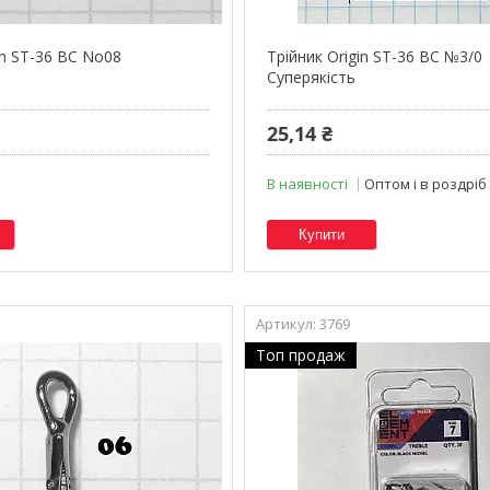
in ST-36 BC No08
Трійник Origin ST-36 BC №3/0
Суперякість
25,14 ₴
В наявності
Оптом і в роздріб
Купити
3769
Топ продаж