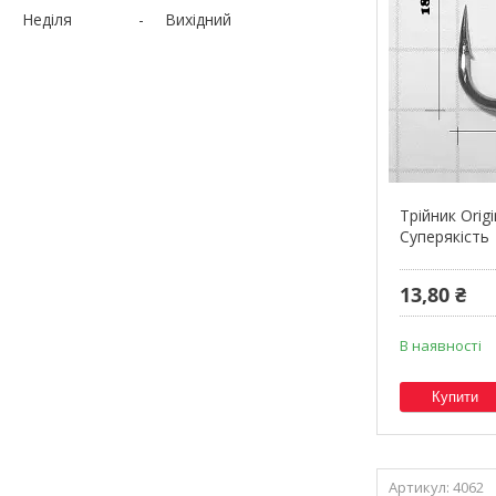
Неділя
Вихідний
Трійник Orig
Суперякість
13,80 ₴
В наявності
Купити
4062