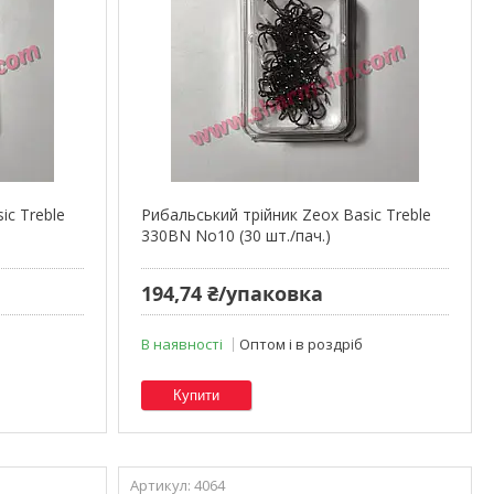
ic Treble
Рибальський трійник Zeox Basic Treble
330BN No10 (30 шт./пач.)
194,74 ₴/упаковка
В наявності
Оптом і в роздріб
Купити
4064