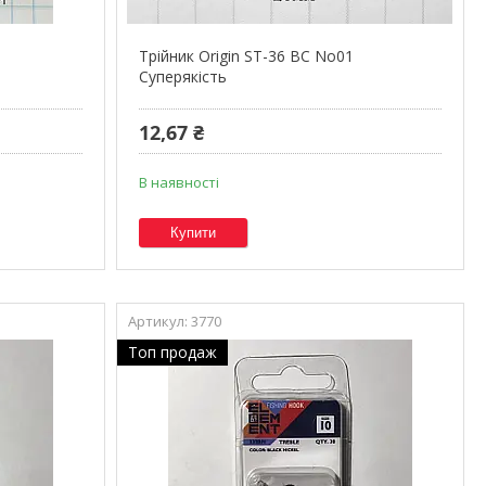
Трійник Origin ST-36 BC No01
Суперякість
12,67 ₴
В наявності
Купити
3770
Топ продаж