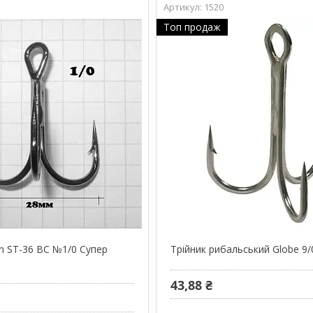
1520
Топ продаж
in ST-36 BC №1/0 Супер
Трійник рибальський Globe 9/
43,88 ₴