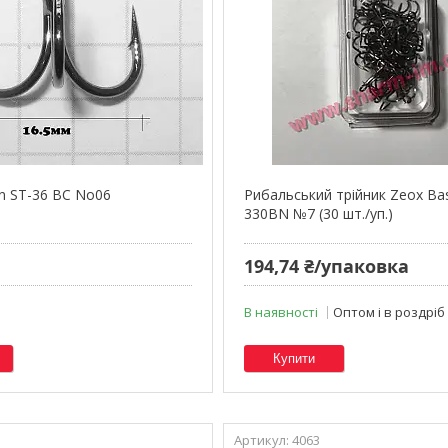
in ST-36 BC No06
Рибальський трійник Zeox Bas
330BN №7 (30 шт./уп.)
194,74 ₴/упаковка
В наявності
Оптом і в роздріб
Купити
4063