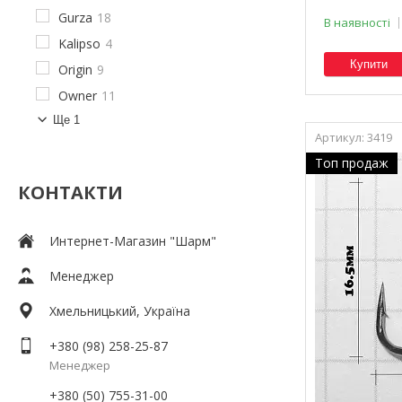
Gurza
18
В наявності
Kalipso
4
Купити
Origin
9
Owner
11
Ще 1
3419
Топ продаж
КОНТАКТИ
Интернет-Магазин "Шарм"
Менеджер
Хмельницький, Україна
+380 (98) 258-25-87
Менеджер
+380 (50) 755-31-00