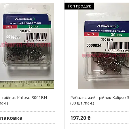
Топ продаж
 трійник Kalipso 3001BN
Рибальський трійник Kalipso
пач.)
(30 шт./пач.)
/упаковка
197,20 ₴