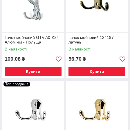
Гачок меблевий GTV A0-K24
Гачок меблевий 124197
Алюміній - Польща
латунь
В наявності
В наявності
100,08
56,70
₴
₴
Купити
Купити
Топ продажів