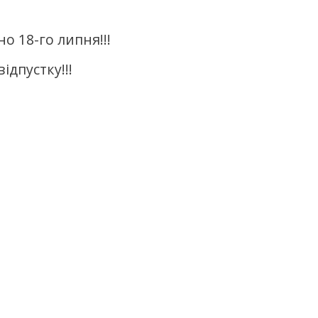
о 18-го липня!!!
ідпустку!!!