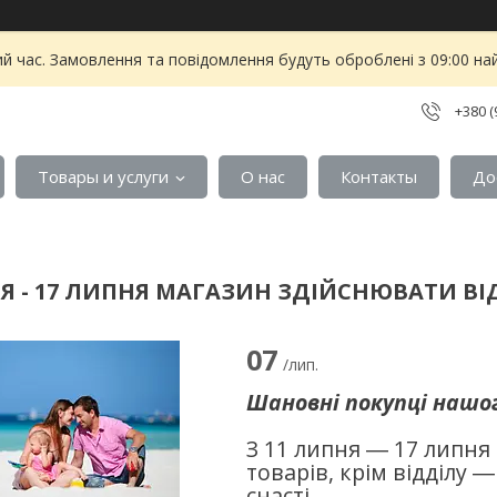
ий час. Замовлення та повідомлення будуть оброблені з 09:00 на
+380 (
Товары и услуги
О нас
Контакты
До
НЯ - 17 ЛИПНЯ МАГАЗИН ЗДІЙСНЮВАТИ ВІД
07
/лип.
Шановні покупці нашог
З 11 липня ― 17 липня
товарів, крім відділу 
снасті.