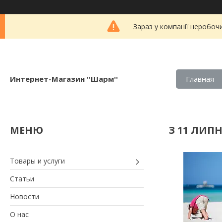
Зараз у компанії неробоч
Интернет-Магазин ''Шарм''
Главная
З 11 ЛИП
Товары и услуги
Статьи
Новости
О нас