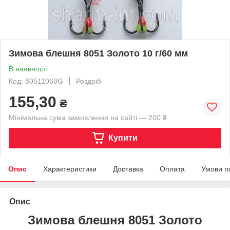
Зимова блешня 8051 Золото 10 г/60 мм
В наявності
Код: 80511060G
Роздріб
155,30
₴
Мінімальна сума замовлення на сайті — 200 ₴
Купити
Опис
Характеристики
Доставка
Оплата
Умови п
Опис
Зимова блешня 8051 Золото