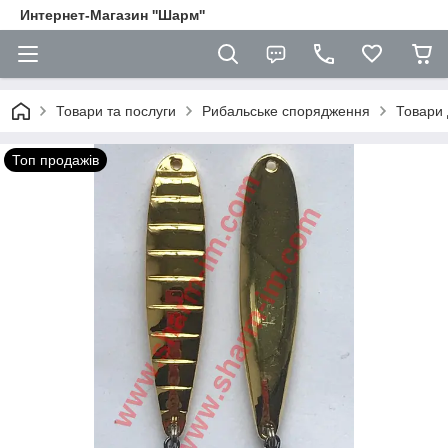
Интернет-Магазин ''Шарм''
Товари та послуги
Рибальське спорядження
Товари 
Топ продажів