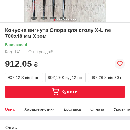
Конусна вигнута Опора для столу X-Line
700х48 мм Хром
В наявності
Код: 141
Опт і роздріб
912,05
₴
907,12 ₴
від 8 шт.
902,19 ₴
від 12 шт.
897,26 ₴
від 20 шт.
Купити
Опис
Характеристики
Доставка
Оплата
Умови п
Опис