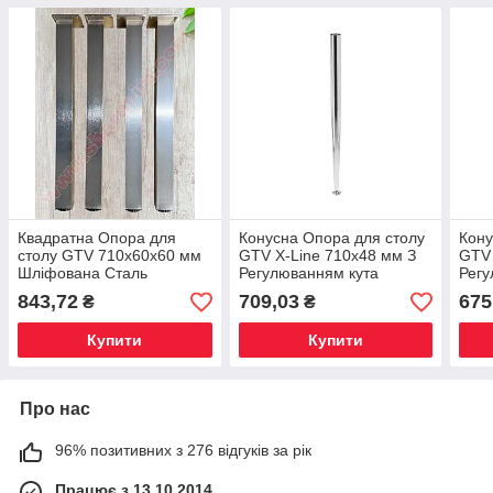
Квадратна Опора для
Конусна Опора для столу
Кону
столу GTV 710х60х60 мм
GTV X-Line 710х48 мм З
GTV 
Шліфована Сталь
Регулюванням кута
Регу
нахилу — Хром
нахи
843,72
709,03
675
₴
₴
Купити
Купити
Про нас
96% позитивних з 276 відгуків за рік
Працює з 13.10.2014