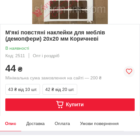
М'які повстяні наклейки для меблів
(демопфери) 20х20 мм Коричневі
В наявності
Код: 2511
Опт і роздріб
44
₴
Мінімальна сума замовлення на сайті — 200 ₴
43 ₴
від 10 шт.
42 ₴
від 20 шт.
Купити
Опис
Доставка
Оплата
Умови повернення