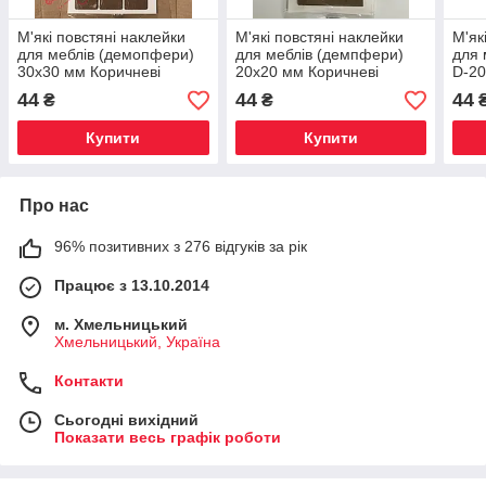
М'які повстяні наклейки
М'які повстяні наклейки
М'як
для меблів (демопфери)
для меблів (демпфери)
для 
30х30 мм Коричневі
20х20 мм Коричневі
D-20
44
44
44
₴
₴
Купити
Купити
Про нас
96% позитивних з 276 відгуків за рік
Працює з 13.10.2014
м. Хмельницький
Хмельницький, Україна
Контакти
Сьогодні вихідний
Показати весь графік роботи