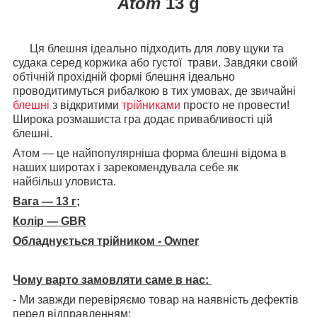
Atom
13 g
Ця блешня ідеально підходить для лову щуки та
судака серед коржика або густої трави. Завдяки своїй
обтічній прохідній формі блешня ідеально
проводитимуться рибалкою в тих умовах, де звичайні
блешні
з відкритими
трійниками
просто не провести!
Широка розмашиста гра додає привабливості цій
блешні.
Атом — це найпопулярніша форма блешні відома в
наших широтах і зарекомендувала себе як
найбільш уловиста.
Вага — 13 г;
Колір — GBR
Обладнується трійником - Owner
Чому варто замовляти саме в нас:
- Ми завжди перевіряємо товар на наявність дефектів
перед відправленням;