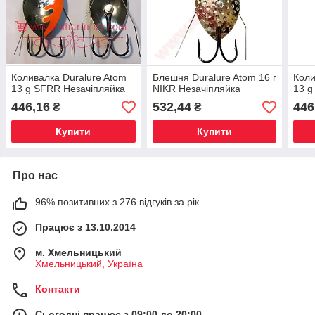
Коливалка Duralure Atom
Блешня Duralure Atom 16 г
Коли
13 g SFRR Незачіпляйка
NIKR Незачіпляйка
13 g
446,16
532,44
446
₴
₴
Купити
Купити
Про нас
96% позитивних з 276 відгуків за рік
Працює з 13.10.2014
м. Хмельницький
Хмельницький, Україна
Контакти
Сьогодні працює з 09:00 до 20:00