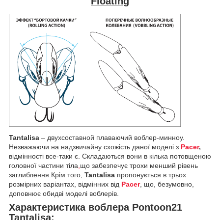
Floating
Tantalisa
– двухсоставной плаваючий воблер-минноу.
Незважаючи на надзвичайну схожість даної моделі з
Pacer
,
відмінності все-таки є. Складаються вони в кілька потовщеною
головної частини тіла
,
що забезпечує трохи менший рівень
заглиблення.Крім того,
Tantalisa
пропонується в трьох
розмірних варіантах, відмінних від
Pacer
, що, безумовно,
доповнює обидві моделі воблерів.
Характеристика воблера Pontoon21
Tantalisa: