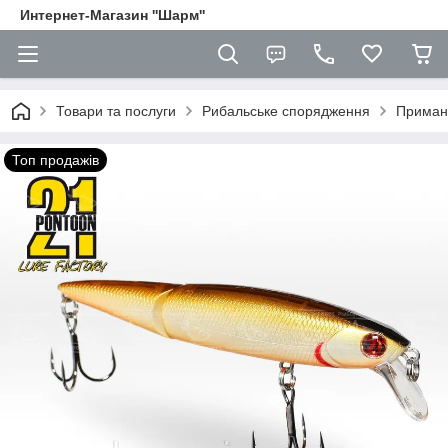
Интернет-Магазин ''Шарм''
Товари та послуги
Рибальське спорядження
Приман
Топ продажів