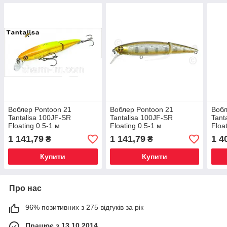
Воблер Pontoon 21
Воблер Pontoon 21
Вобл
Tantalisa 100JF-SR
Tantalisa 100JF-SR
Tant
Floating 0.5-1 м
Floating 0.5-1 м
Floa
1 141,79
1 141,79
1 4
₴
₴
Купити
Купити
Про нас
96% позитивних з 275 відгуків за рік
Працює з 13.10.2014