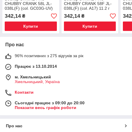
CHUBBY CRANK 58L JL-
CHUBBY CRANK 58F JL-
CHU
038L(F) (col. GC03G-UV)
038L(F) (col. A17) 11.2 г
038L
11.2 г
342,14
342,14
342
₴
₴
Купити
Купити
Про нас
96% позитивних з 275 відгуків за рік
Працює з 13.10.2014
м. Хмельницький
Хмельницький, Україна
Контакти
Сьогодні працює з 09:00 до 20:00
Показати весь графік роботи
Про нас