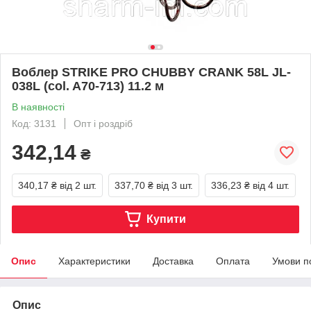
Воблер STRIKE PRO CHUBBY CRANK 58L JL-
038L (col. A70-713) 11.2 м
В наявності
Код: 3131
Опт і роздріб
342,14
₴
340,17 ₴
від 2 шт.
337,70 ₴
від 3 шт.
336,23 ₴
від 4 шт.
Купити
Опис
Характеристики
Доставка
Оплата
Умови п
Опис