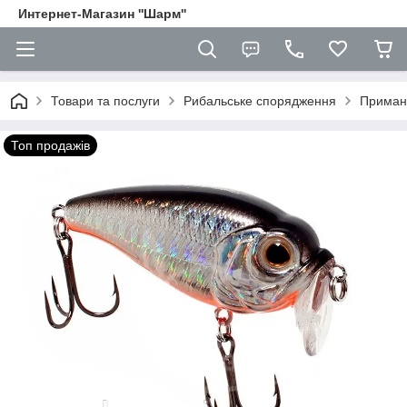
Интернет-Магазин ''Шарм''
Товари та послуги
Рибальське спорядження
Приман
Топ продажів