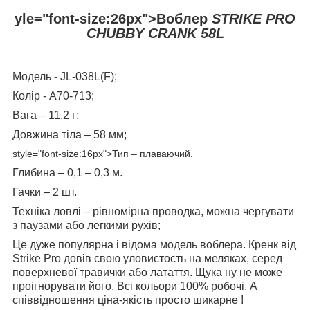
yle="font-size:26px">
Воблер
STRIKE PRO
CHUBBY CRANK 58L
Модель - JL-038L(F);
Колір - A70-713;
Вага – 11,2 г;
Довжина тіла – 58 мм;
style="font-size:16px">Тип – плаваючий.
Глибина – 0,1 – 0,3 м.
Гачки – 2 шт.
Техніка ловлі – рівномірна проводка, можна чергувати
з паузами або легкими рухів;
Це дуже популярна і відома модель воблера. Кренк від
Strike Pro довів свою уловистость на меляках, серед
поверхневої травички або латаття. Щука ну не може
проігнорувати його. Всі кольори 100% робочі. А
співвідношення ціна-якість просто шикарне !