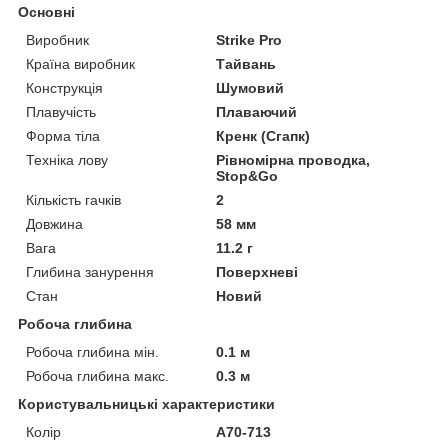
Основні
Виробник
Strike Pro
Країна виробник
Тайвань
Конструкція
Шумовий
Плавучість
Плаваючий
Форма тіла
Кренк (Сгапк)
Техніка лову
Рівномірна проводка,
Stop&Go
Кількість гачків
2
Довжина
58 мм
Вага
11.2 г
Глибина занурення
Поверхневі
Стан
Новий
Робоча глибина
Робоча глибина мін.
0.1 м
Робоча глибина макс.
0.3 м
Користувальницькі характеристики
Колір
A70-713