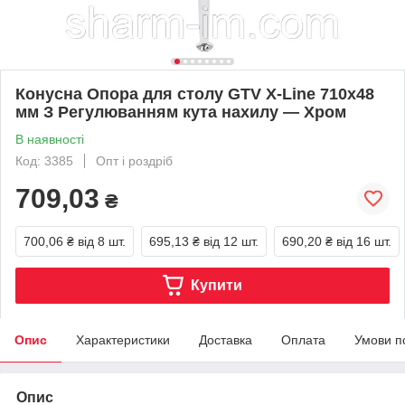
Конусна Опора для столу GTV X-Line 710х48
мм З Регулюванням кута нахилу — Хром
В наявності
Код: 3385
Опт і роздріб
709,03
₴
700,06 ₴
від 8 шт.
695,13 ₴
від 12 шт.
690,20 ₴
від 16 шт.
Купити
Опис
Характеристики
Доставка
Оплата
Умови п
Опис