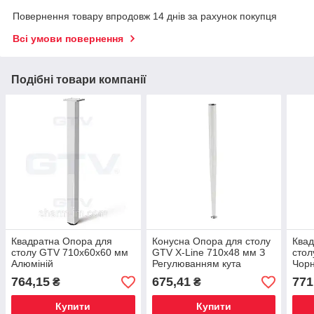
Повернення товару впродовж 14 днів за рахунок покупця
Всі умови повернення
Подібні товари компанії
Квадратна Опора для
Конусна Опора для столу
Квад
столу GTV 710х60х60 мм
GTV X-Line 710х48 мм З
стол
Алюміній
Регулюванням кута
Чор
нахилу — Білий Глянець
764,15
675,41
771
₴
₴
Купити
Купити