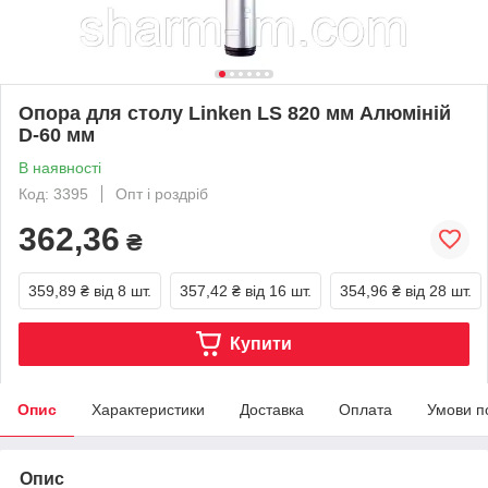
Опора для столу Linken LS 820 мм Алюміній
D-60 мм
В наявності
Код: 3395
Опт і роздріб
362,36
₴
359,89 ₴
від 8 шт.
357,42 ₴
від 16 шт.
354,96 ₴
від 28 шт.
Купити
Опис
Характеристики
Доставка
Оплата
Умови п
Опис