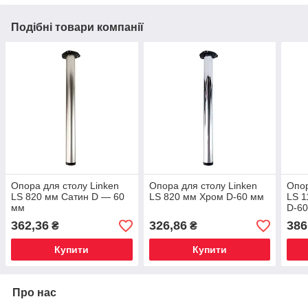
Подібні товари компанії
Опора для столу Linken
Опора для столу Linken
Опор
LS 820 мм Сатин D — 60
LS 820 мм Хром D-60 мм
LS 1
мм
D-6
362,36
326,86
386
₴
₴
Купити
Купити
Про нас