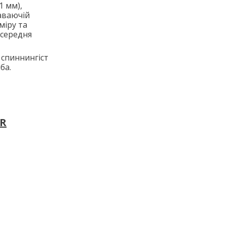
1 мм),
лаваючій
міру та
і середня
 спиннингіст
ба.
SR