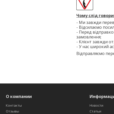
Чому слід говори
- Ми завжди перев
- Відсилаємо поси
- Перед відправко
замовлення;
- Клієнт завжди от
- У нас широкий ас
Відправляємо пере
О компании
Информац
Контакты
Новости
Отзывы
Статьи