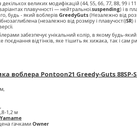
 декількох великих модифікацій (44, 55, 66, 77, 88, 99 і 11
варіантах плавучності — нейтральної.
suspending
) і в п
ого, будь - який воблерів
GreedyGuts
(Незалежно від роз
ібнозаглиблена (незалежно від розміру і плавучості)
SR
) 
версії.
блерами забезпечує унікальний колір, в якому будь-який
 поєднання відтінків, яке тішить як хижака, так і сам ри
ка воблера Pontoon21 Greedy-Guts 88SP-
м,
,
,8-1,2 м
B Yamame
щена гачками
Owner