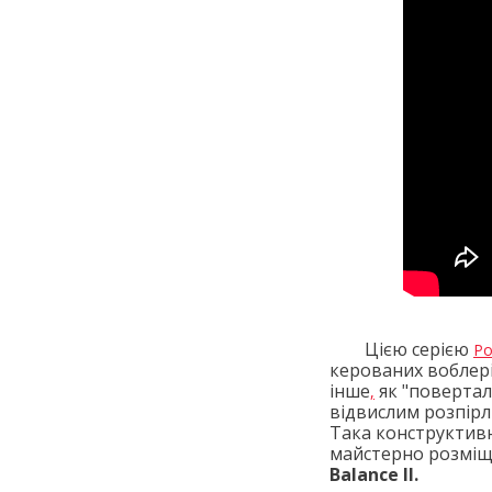
Цією серією
Po
керованих воблері
інше
як "повертал
,
відвислим розпірл
Така конструктивн
майстерно розміщ
Balance II.