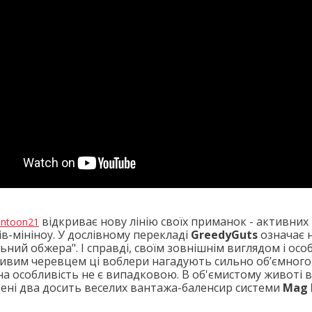
відкриває нову лінію своїх приманок - активних 
ntoon21
в-мініноу. У дослівному перекладі
GreedyGuts
означає 
ьний обжера". І справді, своїм зовнішнім виглядом і осо
ивим черевцем ці воблери нагадують сильно об’ємного
а особливість не є випадковою. В об'ємистому животі 
ені два досить веселих вантажа-баленсир системи
Mag 