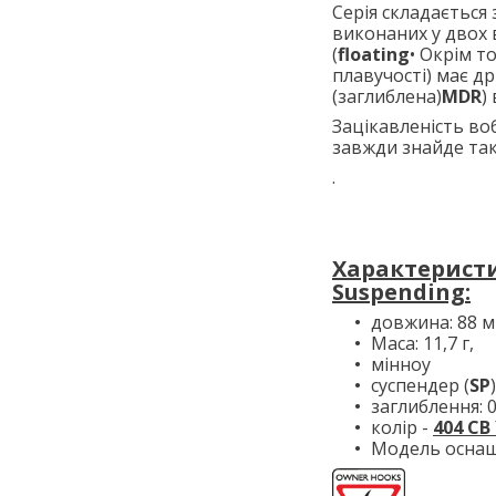
Серія складається з
виконаних у двох 
(
floating
• Окрім т
плавучості) має др
(заглиблена)
MDR
) 
Зацікавленість во
завжди знайде таке
.
Характеристи
Suspending:
довжина: 88 м
Маса: 11,7 г,
мінноу
суспендер (
SP
)
заглиблення: 0
колір -
404 C
Модель осна