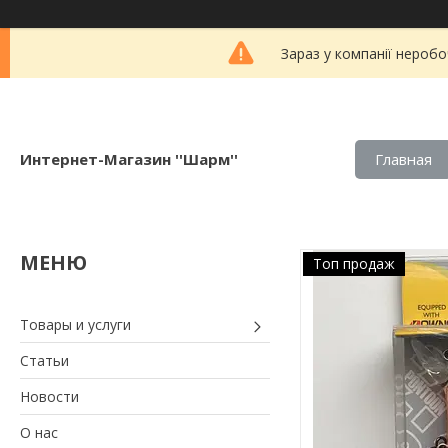
Зараз у компанії неробо
Интернет-Магазин ''Шарм''
Главная
Топ продаж
Товары и услуги
Статьи
Новости
О нас