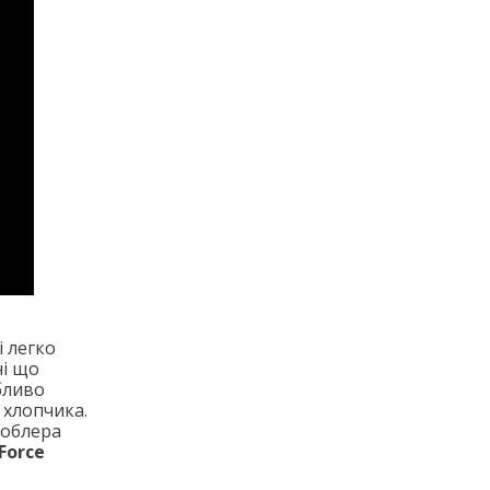
і легко
ні що
бливо
 хлопчика.
воблера
Force