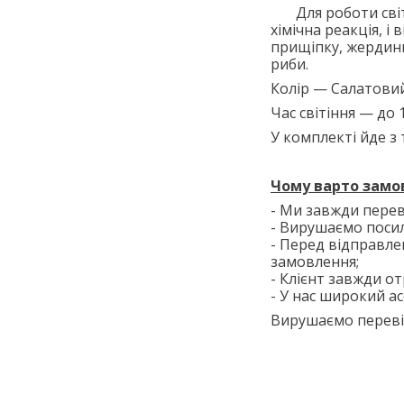
Для роботи сві
хімічна реакція, і 
прищіпку, жердинк
риби.
Колір — Салатовий
Час світіння — до 
У комплекті йде з
Чому варто замов
- Ми завжди перев
- Вирушаємо поси
- Перед відправле
замовлення;
- Клієнт завжди от
- У нас широкий ас
Вирушаємо перевіз