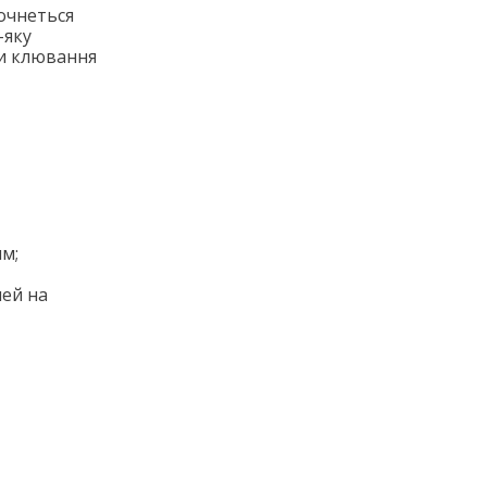
почнеться
-яку
ти клювання
м;
лей на