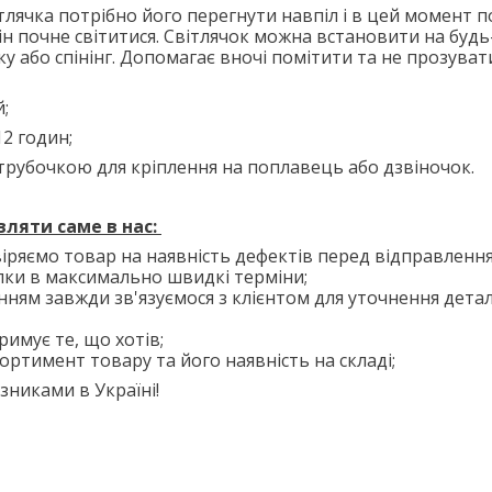
тлячка потрібно його перегнути навпіл і в цей момент 
він почне світитися.
Світлячок можна встановити на будь
у або спінінг. Допомагає вночі помітити та не прозува
;
12 годин;
 трубочкою для кріплення на поплавець або дзвіночок.
ляти саме в нас:
іряємо товар на наявність дефектів перед відправлення
лки в максимально швидкі терміни;
нням завжди зв'язуємося з клієнтом для уточнення дета
римує те, що хотів;
ортимент товару та його наявність на складі;
никами в Україні!