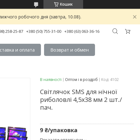
Кошик
ижчого робочого дня (завтра, 10.08).
98) 258-25-87
+380 (50) 755-31-00
+380 (63) 063-36-16
ставка и оплата
Возврат и обмен
В наявності
Оптом і в роздріб
Код:
4102
Світлячок SMS для нічної
риболовлі 4,5х38 мм 2 шт./
пач.
9 ₴/упаковка
Показати оптові ціни