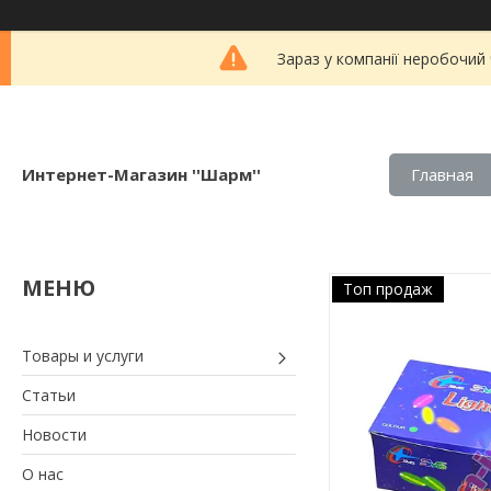
Зараз у компанії неробочий
Интернет-Магазин ''Шарм''
Главная
Топ продаж
Товары и услуги
Статьи
Новости
О нас