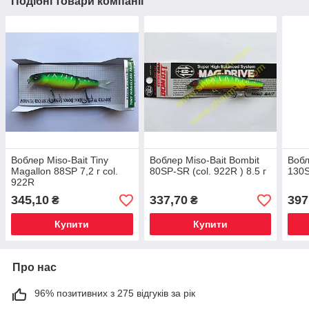
Подібні товари компанії
Воблер Miso-Bait Tiny
Воблер Miso-Bait Bombit
Вобл
Magallon 88SP 7,2 г col.
80SP-SR (col. 922R ) 8.5 г
130S
922R
345,10
337,70
397
₴
₴
Купити
Купити
Про нас
96% позитивних з 275 відгуків за рік