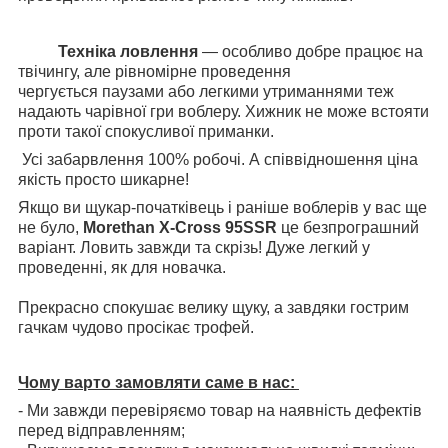
Техніка ловлення
— особливо добре працює на
твічингу, але рівномірне проведення
чергується паузами або легкими утриманнями теж
надають чарівної гри воблеру. Хижник не може встояти
проти такої спокусливої приманки.
Усі забарвлення 100% робочі. А співвідношення ціна
якість просто шикарне!
Якщо ви щукар-початківець і раніше воблерів у вас ще
не було,
Morethan X-Cross 95SSR
це безпрограшний
варіант. Ловить завжди та скрізь! Дуже легкий у
проведенні, як для новачка.
Прекрасно спокушає велику щуку, а завдяки гострим
гачкам чудово просікає трофей.
Чому варто замовляти саме в нас:
- Ми завжди перевіряємо товар на наявність дефектів
перед відправленням;