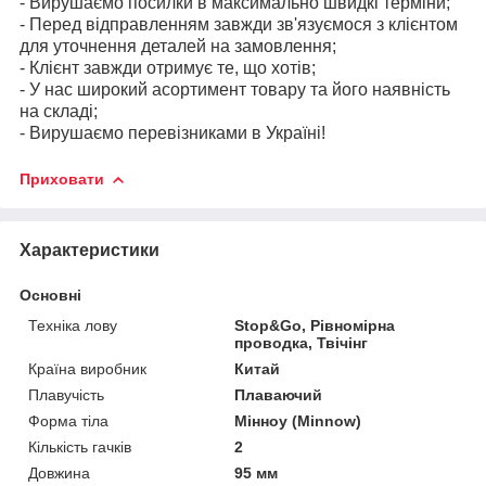
- Вирушаємо посилки в максимально швидкі терміни;
- Перед відправленням завжди зв'язуємося з клієнтом
для уточнення деталей на замовлення;
- Клієнт завжди отримує те, що хотів;
- У нас широкий асортимент товару та його наявність
на складі;
- Вирушаємо перевізниками в Україні!
Приховати
Характеристики
Основні
Техніка лову
Stop&Go, Рівномірна
проводка, Твічінг
Країна виробник
Китай
Плавучість
Плаваючий
Форма тіла
Мінноу (Minnow)
Кількість гачків
2
Довжина
95 мм