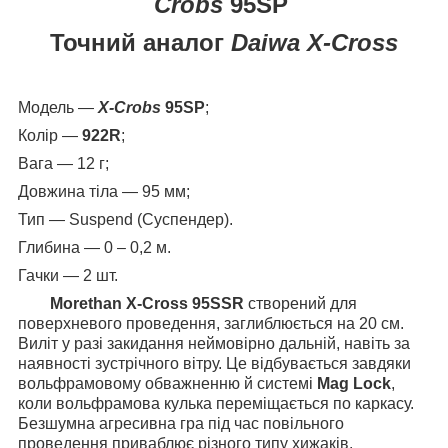
Crobs
95SP
Точний аналог
Daiwa X-Cross
Модель —
X-Crobs
95SP
;
Колір —
922R
;
Вага — 12 г;
Довжина тіла — 95 мм;
Тип — Suspend (Суспендер).
Глибина — 0 – 0,2 м.
Гачки — 2 шт.
Morethan X-Cross 95SSR
створений для
поверхневого проведення, заглиблюється на 20 см.
Виліт у разі закидання неймовірно дальній, навіть за
наявності зустрічного вітру. Це відбувається завдяки
вольфрамовому обважненню й системі
Mag Lock
,
коли вольфрамова кулька переміщається по каркасу.
Безшумна агресивна гра під час повільного
проведення приваблює різного типу хижаків.