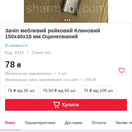
Зачіп меблевий рейковий Клиновий
150х40х18 мм Оцинкований
В наявності
Код: 4314
Тільки опт
78
₴
Мінімальне замовлення — 2 шт.
Мінімальна сума замовлення на сайті — 200 ₴
76 ₴
від 30 шт.
75,50 ₴
від 60 шт.
75 ₴
від 100 шт.
Купити
Опис
Характеристики
Доставка
Оплата
Умови п