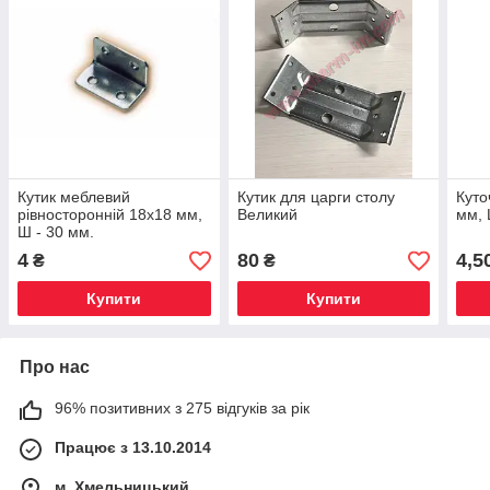
Кутик меблевий
Кутик для царги столу
Куто
рівносторонній 18x18 мм,
Великий
мм, 
Ш - 30 мм.
4
80
4,5
₴
₴
Купити
Купити
Про нас
96% позитивних з 275 відгуків за рік
Працює з 13.10.2014
м. Хмельницький