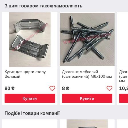
З цим товаром також замовляють
Кутик для царги столу
Двогвинт меблевий
Двог
Великий
(сантехнічний) М8х100 мм
(сан
мм
80
8
10,
₴
₴
Купити
Купити
Подібні товари компанії