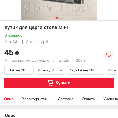
Кутик для царги стола Міні
В наявності
Код: 381
Опт і роздріб
45
₴
Мінімальна сума замовлення на сайті — 200 ₴
44 ₴
від 20 шт.
43 ₴
від 40 шт.
42,50 ₴
від 100 шт.
42 ₴
Купити
Опис
Характеристики
Доставка
Оплата
Умови п
Опис