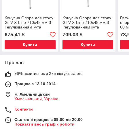
Конусна Опора для столу
Конусна Опора для столу
Регу
GTV X-Line 710х48 мм З
GTV X-Line 710х48 мм З
опор
Регулюванням кута
Регулюванням кута
60 
нахилу — Білий Глянець
нахилу — Хром
675,41
709,03
73,
₴
₴
Купити
Купити
Про нас
96% позитивних з 275 відгуків за рік
Працює з 13.10.2014
м. Хмельницький
Хмельницький, Україна
Контакти
Сьогодні працює з 09:00 до 20:00
Показати весь графік роботи