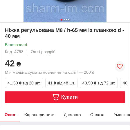
Ніжка регульована М8 / h-65 мм із планкою d -
40 мм
В наявності
Код: 4793
Опт і роздріб
42
₴
Мінімальна сума замовлення на сайті — 200 ₴
41,50 ₴
від 20 шт.
41 ₴
від 48 шт.
40,50 ₴
від 72 шт.
40 
Купити
Опис
Характеристики
Доставка
Оплата
Умови п