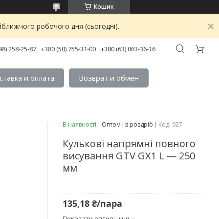
Кошик
йближчого робочого дня (сьогодні).
98) 258-25-87
+380 (50) 755-31-00
+380 (63) 063-36-16
ставка и оплата
Возврат и обмен
В наявності
Оптом і в роздріб
Код:
927
Кулькові напрямні повного
висування GTV GX1 L — 250
мм
135,18 ₴/пара
Показати оптові ціни