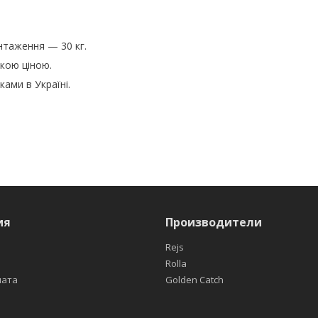
таження — 30 кг.
ькою ціною.
ами в Україні.
ия
Производители
Rejs
Rolla
лата
Golden Catch