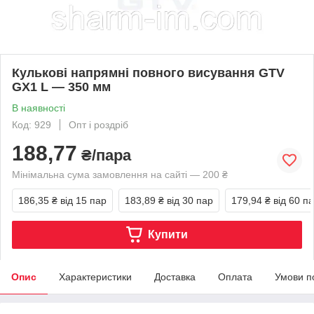
Кулькові напрямні повного висування GTV
GX1 L — 350 мм
В наявності
Код: 929
Опт і роздріб
188,77
₴/пара
Мінімальна сума замовлення на сайті — 200 ₴
186,35 ₴
від 15 пар
183,89 ₴
від 30 пар
179,94 ₴
від 60 п
Купити
Опис
Характеристики
Доставка
Оплата
Умови п