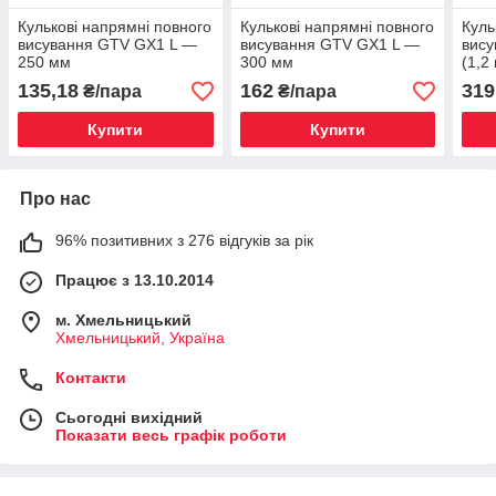
Кулькові напрямні повного
Кулькові напрямні повного
Куль
висування GTV GX1 L —
висування GTV GX1 L —
вису
250 мм
300 мм
(1,2
350
135,18
162
319
₴/пара
₴/пара
Купити
Купити
Про нас
96% позитивних з 276 відгуків за рік
Працює з 13.10.2014
м. Хмельницький
Хмельницький, Україна
Контакти
Сьогодні вихідний
Показати весь графік роботи