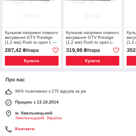
Кулькові напрямні повного
Кулькові напрямні повного
Куль
висування GTV Prestige
висування GTV Prestige
вису
(1,2 мм) Push to open L —
(1,2 мм) Push to open L-
(1,2
300 мм
350 мм
400
287,42
319,96
352
₴/пара
₴/пара
Купити
Купити
Про нас
96% позитивних з 275 відгуків за рік
Працює з 13.10.2014
м. Хмельницький
Хмельницький, Україна
Контакти