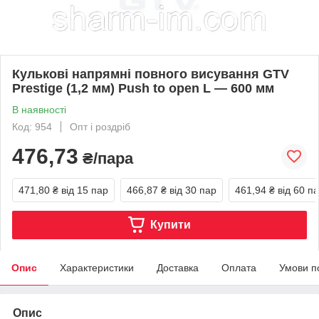
Кулькові напрямні повного висування GTV
Prestige (1,2 мм) Push to open L — 600 мм
В наявності
Код: 954
Опт і роздріб
476,73
₴/пара
471,80 ₴
від 15 пар
466,87 ₴
від 30 пар
461,94 ₴
від 60 п
Купити
Опис
Характеристики
Доставка
Оплата
Умови п
Опис