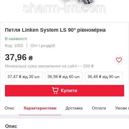
Петля Linken System LS 90° рівномірна
В наявності
Код: 1055
Опт і роздріб
37,96
₴
Мінімальна сума замовлення на сайті — 200 ₴
37,47 ₴
від 30 шт.
36,98 ₴
від 60 шт.
36,48 ₴
від 90 шт.
Купити
Опис
Характеристики
Доставка
Оплата
Умови 
Опис