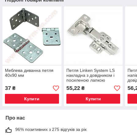
Меблева диванна петля
Петля Linken System LS
Петл
40х90 мм
накладна з довідником і
напі
посиленою лапкою
дові
37
55,22
56,
₴
₴
Купити
Купити
Про нас
96% позитивних з 275 відгуків за рік