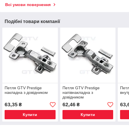
Всі умови повернення
Подібні товари компанії
Петля GTV Prestige
Петля GTV Prestige
Петл
накладна з довідником
напівнакладна з
внут
довідником
63,35
62,46
63,
₴
₴
Купити
Купити