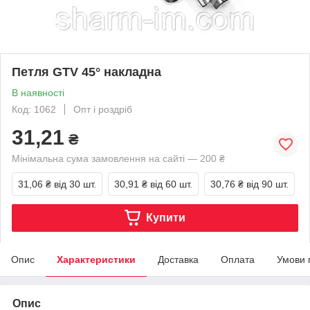
Петля GTV 45° накладна
В наявності
Код: 1062
Опт і роздріб
31,21
₴
Мінімальна сума замовлення на сайті — 200 ₴
31,06 ₴
від 30 шт.
30,91 ₴
від 60 шт.
30,76 ₴
від 90 шт.
Купити
Опис
Характеристики
Доставка
Оплата
Умови 
Опис