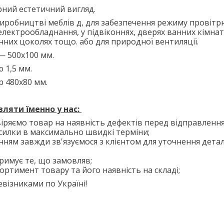
рний естетичний вигляд.
виробництві меблів д
, для забезпечення режиму провітр
електрообладнання, у підвіконнях, дверях ванних кімнат 
нних цоколях тощо.
або для природної вентиляції.
— 500х100 мм.
 1,5 мм.
 480х80 мм.
вляти їм
енно у нас:
іряємо товар на наявність дефектів перед відправлення
силки в максимально швидкі терміни;
нням завжди зв'язуємося з клієнтом для уточнення дета
тримує те, що замовляв;
ортимент товару та його наявність на складі;
візниками по Україні!