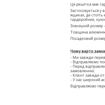
Ця решітка має га
Застосовується у 
ящиках, де стоїть 
гардеробних, кухо
Зовнішній розмір 
Товщина алюмінію
Посадковий розмір
Чому варто замо
- Ми завжди перев
- Відправляємо по
- Перед відправле
замовленню;
- Клієнт завжди о
- У нас широкий ас
Відправляємо пере