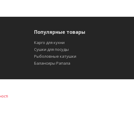
Популярные товары
Карго для кухни
Сушки для посуды
Рыболовные катушки
Балансиры Рапала
ності