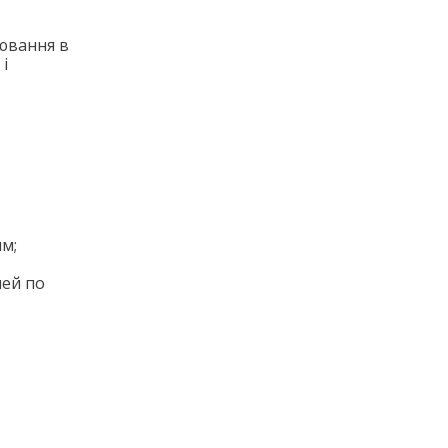
ювання в
і
м;
лей по