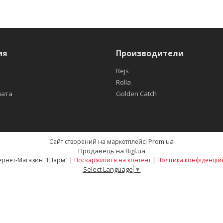
ия
Производители
Rejs
Rolla
лата
Golden Catch
Prom.ua
Сайт створений на маркетплейсі
Продавець на Bigl.ua
Интернет-Магазин "Шарм" |
Поскаржитися на контент
|
Політика конфіденцій
Select Language
▼