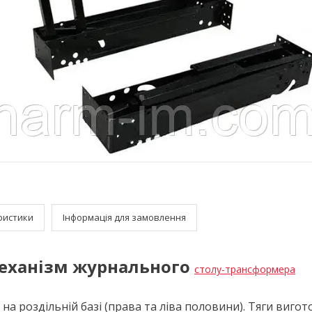
ристики
Інформація для замовлення
еханізм журнального
столу-трансформера
на роздільній базі (права та ліва половини). Тяги вигот