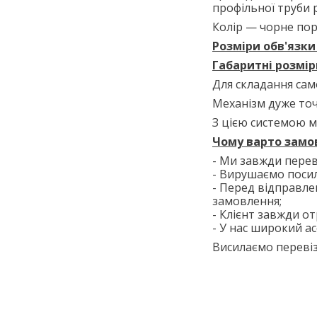
профільної труби 
Колір — чорне по
Розміри обв'язки
Габаритні розмір
Для складання сам
Механізм дуже точ
З цією системою м
Чому варто замов
- Ми завжди перев
- Вирушаємо поси
- Перед відправле
замовлення;
- Клієнт завжди от
- У нас широкий ас
Висилаємо перевіз