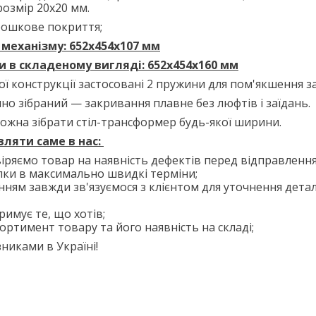
розмір 20х20 мм.
рошкове покриття;
 механізму: 652х454х107 мм
и в складеному вигляді: 652х454х160 мм
ої конструкції застосовані 2 пружини для пом'якшення з
но зібраний — закривання плавне без люфтів і заїдань.
ожна зібрати стіл-трансформер будь-якої ширини.
ляти саме в нас:
іряємо товар на наявність дефектів перед відправлення
лки в максимально швидкі терміни;
нням завжди зв'язуємося з клієнтом для уточнення дета
римує те, що хотів;
ортимент товару та його наявність на складі;
никами в Україні!