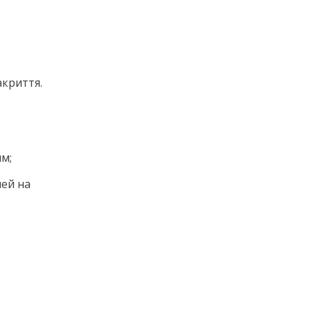
акриття.
м;
лей на