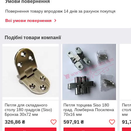
Умови повернення
Повернення товару впродовж 14 днів за рахунок покупця
Всі умови повернення
Подібні товари компанії
Петля для складаного
Петля торцева Siso 180
Петл
столу 180 градусів (Siso)
град. Ломберна Посилена
стол
Бронза 30х72 мм
70х16 мм
мм
326,86
597,91
91,
₴
₴