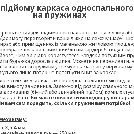
 підйому каркаса односпального
на пружинах
значений для підіймання спального місця в ліжку або 
. Дає змогу перетворити ваше ліжко на лежачу шафу , що
тирах або приміщеннях із маленькою житловою площею
прибрати весь ваш зимовий/літній гардероб, подушки 
айвого, чим ви рідко користуєтеся. Завдяки потужним п
ити будь-яка доросла людина. Можете не переживати, н
Після відкриття пружини утримують матрац у верхньому 
м усього лише потрібно потягнути вниз за каркас.
тися як уздовж, так і поперек спального місця для з
на вимогу замовника. Залежно від розміру спального мі
відкривання (бічний або звичайний підйом) комплектує
ід 2 до 6
шт.
Ви маєте пояснити менеджеру всі пара
він вам сам порадить, скільки пружин вам потрібно!
механізму:
л:
3,5-4 мм;
 механізму завдовжки — 250 мм;