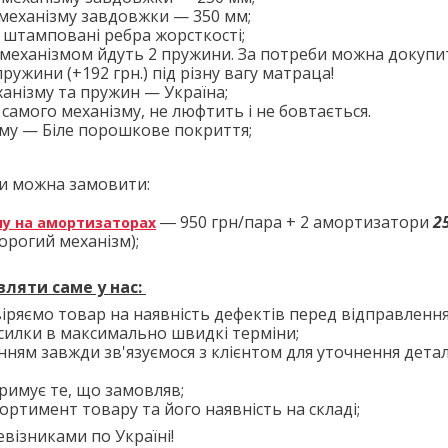
механізму завдовжки — 350 мм;
 штамповані ребра жорсткості;
 механізмом йдуть 2 пружини. За потреби можна докупи
 пружини (+192 грн.) під різну вагу матраца!
анізму та пружин — Україна;
 самого механізму, не люфтить і не бовтається.
му — Біле порошкове покриття;
ди можна замовити:
― 950 грн/пара + 2 амортизатори
2
му на амортизаторах
дорогий механізм
);
вляти саме
у нас:
іряємо товар на наявність дефектів перед відправлення
силки в максимально швидкі терміни;
нням завжди зв'язуємося з клієнтом для уточнення дета
тримує те, що замовляв;
ортимент товару та його наявність на складі;
візниками по Україні!