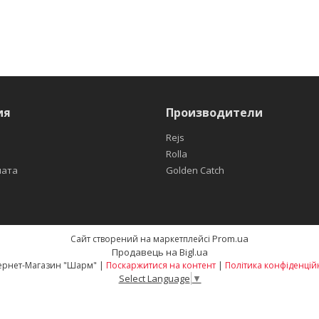
ия
Производители
Rejs
Rolla
лата
Golden Catch
Prom.ua
Сайт створений на маркетплейсі
Продавець на Bigl.ua
Интернет-Магазин "Шарм" |
Поскаржитися на контент
|
Політика конфіденцій
Select Language
▼