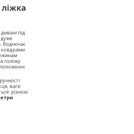
 ліжка
дивані під
 дуже
. Водночас
з ковдрами
ружинам
а голову
положенні.
ручності
сця, ваги
ться різною
метри