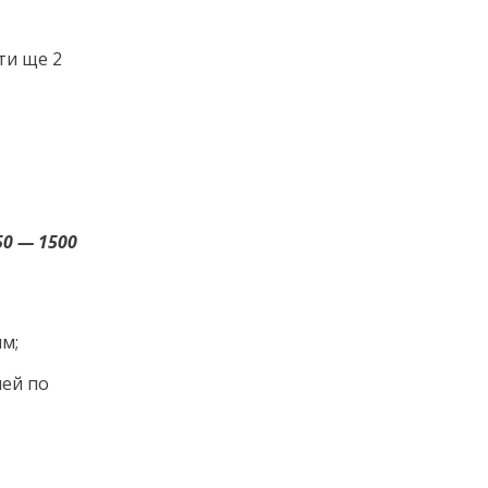
ти ще 2
50 — 1500
м;
лей по