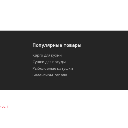
Популярные товары
Карго для кухни
Сушки для посуды
Рыболовные катушки
Балансиры Рапала
ності