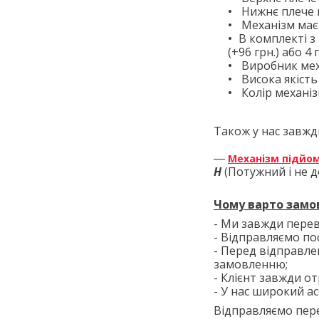
Нижнє плече 
Механізм має
В комплекті з
(+96 грн.) або 4
Виробник мех
Висока якість
Колір механіз
Також у нас завж
―
Механізм підйо
Н
(
Потужний і не 
Чому варто замо
- Ми завжди перев
- Відправляємо по
- Перед відправле
замовленню;
- Клієнт завжди о
- У нас широкий ас
Відправляємо пере