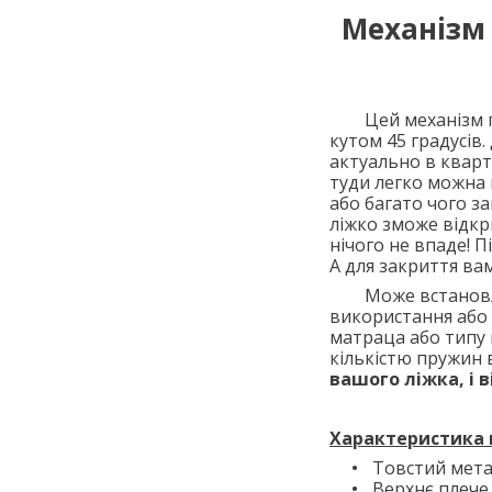
Механізм
Цей механізм при
кутом 45 градусів
актуально в квар
туди легко можна 
або багато чого з
ліжко зможе відкр
нічого не впаде! 
А для закриття ва
Може встановлюва
використання або 
матраца або типу 
кількістю пружин в
вашого ліжка, і 
Характеристика 
Товстий мета
Верхнє плече