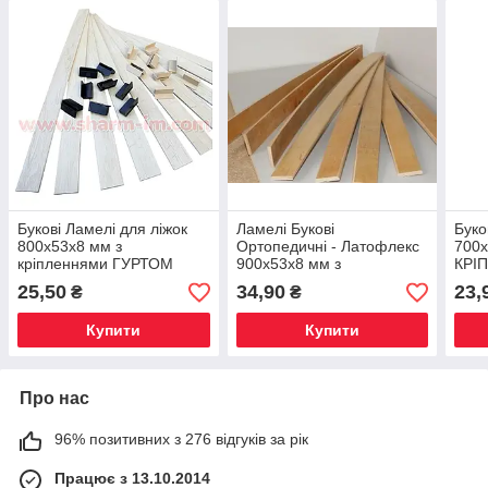
Букові Ламелі для ліжок
Ламелі Букові
Буко
800х53х8 мм з
Ортопедичні - Латофлекс
700х
кріпленнями ГУРТОМ
900х53х8 мм з
КРІ
кріпленнями
Опто
25,50
34,90
23,
₴
₴
Купити
Купити
Про нас
96% позитивних з 276 відгуків за рік
Працює з 13.10.2014