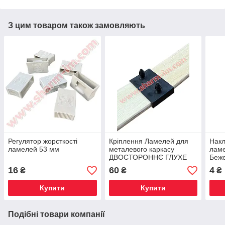
З цим товаром також замовляють
Регулятор жорсткості
Кріплення Ламелей для
Накл
ламелей 53 мм
металевого каркасу
ламе
ДВОСТОРОННЄ ГЛУХЕ
Беж
55х38х9 мм з Шипами
16
60
4
₴
₴
₴
Купити
Купити
Подібні товари компанії