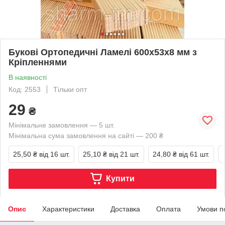
Букові Ортопедичні Ламелі 600х53х8 мм з
Кріпленнями
В наявності
Код: 2553
Тільки опт
29
₴
Мінімальне замовлення — 5 шт.
Мінімальна сума замовлення на сайті — 200 ₴
25,50 ₴
від 16 шт.
25,10 ₴
від 21 шт.
24,80 ₴
від 61 шт.
Купити
Опис
Характеристики
Доставка
Оплата
Умови п