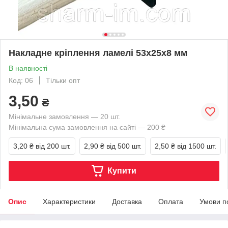
Накладне кріплення ламелі 53х25х8 мм
В наявності
Код: 06
Тільки опт
3,50
₴
Мінімальне замовлення — 20 шт.
Мінімальна сума замовлення на сайті — 200 ₴
3,20 ₴
від 200 шт.
2,90 ₴
від 500 шт.
2,50 ₴
від 1500 шт.
Купити
Опис
Характеристики
Доставка
Оплата
Умови п