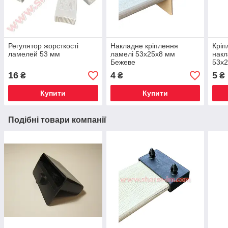
Регулятор жорсткості
Накладне кріплення
Кріп
ламелей 53 мм
ламелі 53х25х8 мм
накл
Бежеве
53х
16
4
5
₴
₴
₴
Купити
Купити
Подібні товари компанії