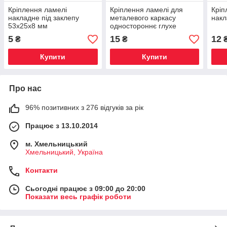
Кріплення ламелі
Кріплення ламелі для
Кріп
накладне під заклепу
металевого каркасу
накл
53х25х8 мм
одностороннє глухе
53х30х8 мм з шипами
5
15
12
₴
₴
Купити
Купити
Про нас
96% позитивних з 276 відгуків за рік
Працює з 13.10.2014
м. Хмельницький
Хмельницький, Україна
Контакти
Сьогодні працює з 09:00 до 20:00
Показати весь графік роботи