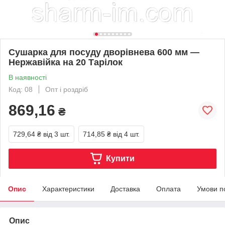
Сушарка для посуду дворівнева 600 мм —
Нержавійка на 20 Тарілок
В наявності
Код: 08
Опт і роздріб
869,16
₴
729,64 ₴
від 3 шт.
714,85 ₴
від 4 шт.
Купити
Опис
Характеристики
Доставка
Оплата
Умови п
Опис