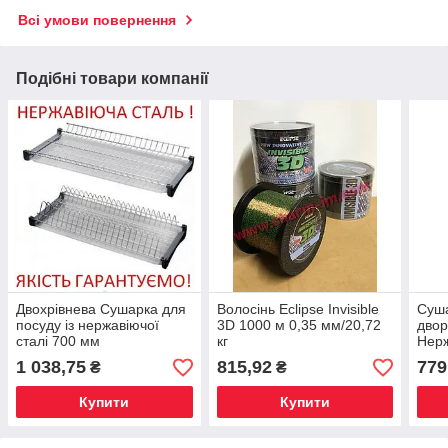
Всі умови повернення
Подібні товари компанії
Двохрівнева Сушарка для
Волосінь Eclipse Invisible
Суша
посуду із нержавіючої
3D 1000 м 0,35 мм/20,72
двор
сталі 700 мм
кг
Нер
1 038,75
815,92
779
₴
₴
Купити
Купити