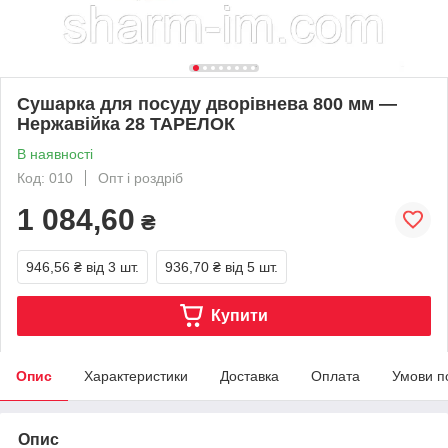
Сушарка для посуду дворівнева 800 мм —
Нержавійка 28 ТАРЕЛОК
В наявності
Код: 010
Опт і роздріб
1 084,60
₴
946,56 ₴
від 3 шт.
936,70 ₴
від 5 шт.
Купити
Опис
Характеристики
Доставка
Оплата
Умови п
Опис