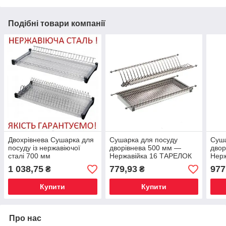
Подібні товари компанії
Двохрівнева Сушарка для
Сушарка для посуду
Суша
посуду із нержавіючої
дворівнева 500 мм —
двор
сталі 700 мм
Нержавійка 16 ТАРЕЛОК
Нер
1 038,75
779,93
977
₴
₴
Купити
Купити
Про нас