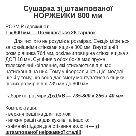
Сушарка зі штампованої
НОРЖЕЙКИ 800 мм
РОЗМІР (довжина):
L = 800 мм — Поміщається 28 тарілок
Для тих, хто не розуміє в розмірах. Секція міриться
за зовнішніми стінками ящика 800 мм. Внутрішній
розмір ящика 764 мм, оскільки товщина стінки ящика з
ДСП 18 мм. Сушіння з обох боків має пружні
телескопічні кріплення, які стискаються під час
натискання на них. Тому універсальність цієї моделі
ще й у тому, що вона дає змогу монтуватися в ящики
різних розмірів від 735 мм до 800 мм.
Габаритні розміри
ДхШхВ — 735-800 х 255 х 40 мм
Комплектація:
- верхня решітка для тарілок;
- нижня решітка для кухлів та іншого;
- знімний піддон для стікання вологи —
зі
штампованої неіржавкої сталі!!
;