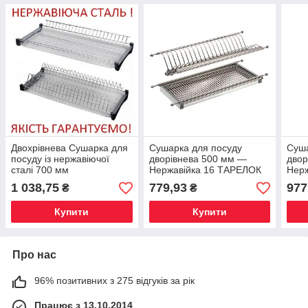
Двохрівнева Сушарка для
Сушарка для посуду
Суша
посуду із нержавіючої
дворівнева 500 мм —
двор
сталі 700 мм
Нержавійка 16 ТАРЕЛОК
Нер
1 038,75
779,93
977
₴
₴
Купити
Купити
Про нас
96% позитивних з 275 відгуків за рік
Працює з 13.10.2014