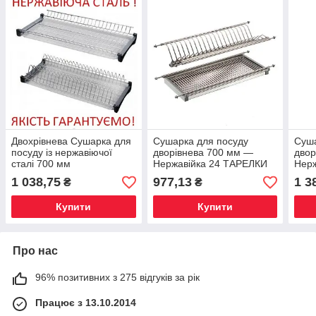
Двохрівнева Сушарка для
Сушарка для посуду
Суша
посуду із нержавіючої
дворівнева 700 мм —
двор
сталі 700 мм
Нержавійка 24 ТАРЕЛКИ
Нер
1 038,75
977,13
1 3
₴
₴
Купити
Купити
Про нас
96% позитивних з 275 відгуків за рік
Працює з 13.10.2014