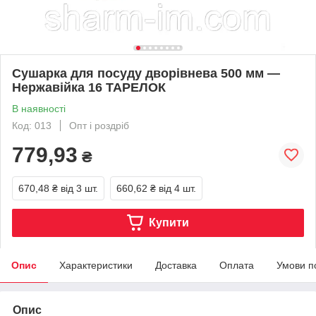
Сушарка для посуду дворівнева 500 мм —
Нержавійка 16 ТАРЕЛОК
В наявності
Код: 013
Опт і роздріб
779,93
₴
670,48 ₴
від 3 шт.
660,62 ₴
від 4 шт.
Купити
Опис
Характеристики
Доставка
Оплата
Умови п
Опис