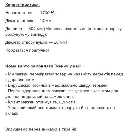
Характеристика:
Навантаження — 17
00
Н
;
Діаметр штока — 14 мм;
Довжина — 504 мм (Міжосева відстань по центрах отворів у
розсунутому вигляді);
Діаметр отвору вушка — 10 мм!
Продається поштучно!
Чому варто замовляти їм
енно у нас:
- Ми завжди перевіряємо товар на наявність дефектів перед
відправленням;
- Вирушаємо посилки в максимально швидкі терміни;
- Перед відправленням завжди зв'язуємося з клієнтом для
уточнення деталей на замовлення;
- Клієнт завжди отримує те, що хотів;
- У нас широкий асортимент товару та його наявність на
складі;
Вирушаємо перевізниками в Україні!