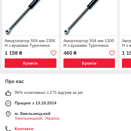
Амортизатор 504 мм 2300
Амортизатор 504 мм 1300
Амор
Н з вушками Туреччина
Н з вушками Туреччина
Н з 
1 158
460
1 1
₴
₴
Купити
Купити
Про нас
96% позитивних з 275 відгуків за рік
Працює з 13.10.2014
м. Хмельницький
Хмельницький, Україна
Контакти