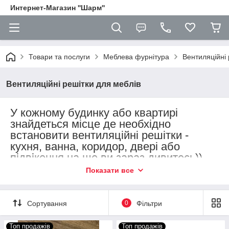
Интернет-Магазин ''Шарм''
Товари та послуги
Меблева фурнітура
Вентиляційні 
Вентиляційні решітки для меблів
У кожному будинку або квартирі
знайдеться місце де необхідно
встановити вентиляційні решітки -
кухня, ванна, коридор, двері або
підвіконня на що ви зараз дивитесь)).
Показати все
Саме тому в цій групі Ви можете
вибрати для себе необхідний розмір і
колір алюмінієвих вент решіток від
Сортування
0
Фільтри
якісного польського виробника.
Топ продажів
Топ продажів