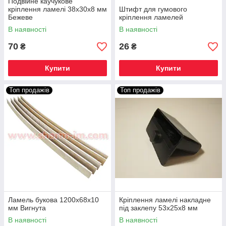
Подвійне каучукове
кріплення ламелі 38х30х8 мм
Штифт для гумового
Бежеве
кріплення ламелей
В наявності
В наявності
70
26
₴
₴
Купити
Купити
Топ продажів
Топ продажів
Ламель букова 1200х68х10
Кріплення ламелі накладне
мм Вигнута
під заклепу 53х25х8 мм
В наявності
В наявності