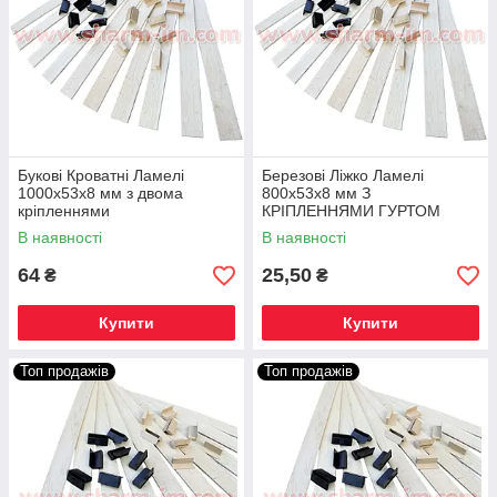
Букові Кроватні Ламелі
Березові Ліжко Ламелі
1000x53x8 мм з двома
800х53х8 мм З
кріпленнями
КРІПЛЕННЯМИ ГУРТОМ
В наявності
В наявності
64
25,50
₴
₴
Купити
Купити
Топ продажів
Топ продажів