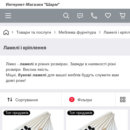
Интернет-Магазин ''Шарм''
Товари та послуги
Меблева фурнітура
Ламелі і кріп
Ламелі і кріплення
Ліжко -
ламелі
в різних розмірах. Завжди в наявності різні
розміри. Висока якість.
Міцні,
букові ламелі
для вашої меблів будуть служити вам
довгі роки!
Сортування
0
Фільтри
Топ продажів
Топ продажів