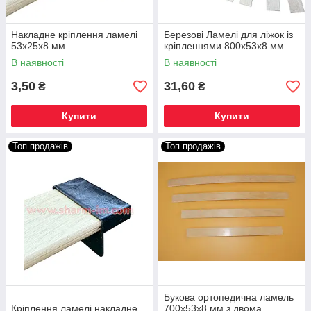
Накладне кріплення ламелі
Березові Ламелі для ліжок із
53х25х8 мм
кріпленнями 800х53х8 мм
В наявності
В наявності
3,50
31,60
₴
₴
Купити
Купити
Топ продажів
Топ продажів
Букова ортопедична ламель
Кріплення ламелі накладне
700х53х8 мм з двома