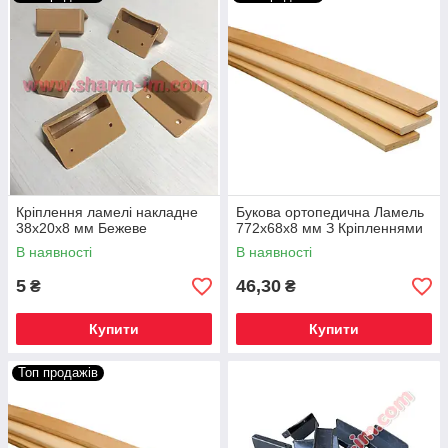
Кріплення ламелі накладне
Букова ортопедична Ламель
38х20х8 мм Бежеве
772х68х8 мм З Кріпленнями
В наявності
В наявності
5
46,30
₴
₴
Купити
Купити
Топ продажів